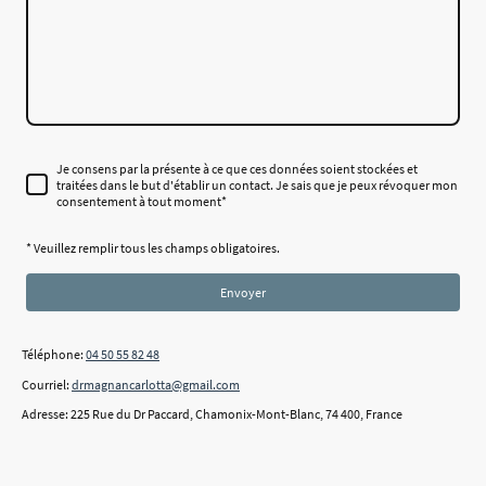
Je consens par la présente à ce que ces données soient stockées et
traitées dans le but d'établir un contact. Je sais que je peux révoquer mon
consentement à tout moment*
* Veuillez remplir tous les champs obligatoires.
Envoyer
Téléphone:
04 50 55 82 48
Courriel:
drmagnancarlotta@gmail.com
Adresse: 225 Rue du Dr Paccard, Chamonix-Mont-Blanc, 74 400, France