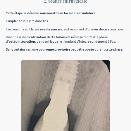
2.
Séance chirurgicale
Cette étape se déroule
sous anesthésie locale
et est
indolore
.
L’implant est inséré dans l’os.
Il est ensuite soit laissé
sous la gencive
, soit recouvert d’une
vis de cicatrisation
.
Une phase de
cicatrisation de 3 à 6 mois
est nécessaire : c’est la phase
d’
ostéointégration
, pendant laquelle l’implant s’intègre solidement à l’os.
Dans certains cas, une
couronne provisoire
peut être posée durant cette phase.