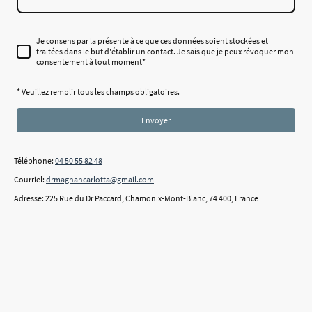
Je consens par la présente à ce que ces données soient stockées et
traitées dans le but d'établir un contact. Je sais que je peux révoquer mon
consentement à tout moment*
* Veuillez remplir tous les champs obligatoires.
Envoyer
Téléphone:
04 50 55 82 48
Courriel:
drmagnancarlotta@gmail.com
Adresse: 225 Rue du Dr Paccard, Chamonix-Mont-Blanc, 74 400, France